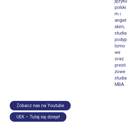
języku
polski
m i
angiel
skim,
studia
podyp
lomo
we
oraz
presti
żowe
studia
MBA.
Zobacz nas na Youtube
UEK – Tutaj się dzieje!