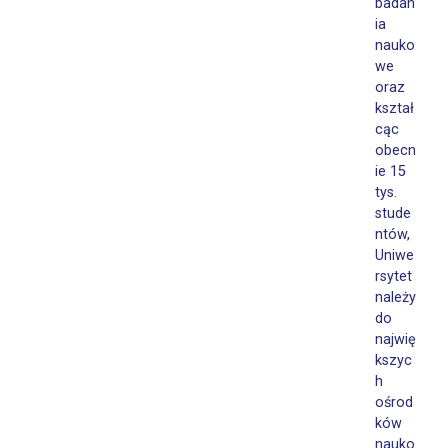
badan
ia
nauko
we
oraz
kształ
cąc
obecn
ie 15
tys.
stude
ntów,
Uniwe
rsytet
należy
do
najwię
kszyc
h
ośrod
ków
nauko