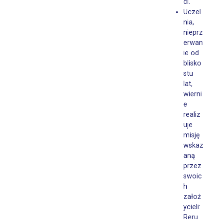
ci.
Uczel
nia,
nieprz
erwan
ie od
blisko
stu
lat,
wierni
e
realiz
uje
misję
wskaz
aną
przez
swoic
h
założ
ycieli:
Reru