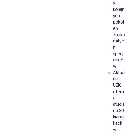
y
kolejn
ych
pokol
eń
znako
mityc
h
specj
alistó
w.
Aktual
nie
UEK
oferuj
e
studia
na 30
kierun
kach
w