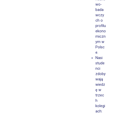
wo-
bada
wczy
ch o
profilu
ekono
miczn
ym w
Polsc
e.
Nasi
stude
nci
zdoby
wają
wiedz
ę w
trzec
h
kolegi
ach: