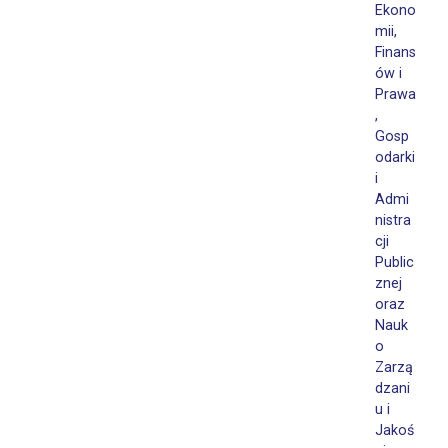
Ekono
mii,
Finans
ów i
Prawa
,
Gosp
odarki
i
Admi
nistra
cji
Public
znej
oraz
Nauk
o
Zarzą
dzani
u i
Jakoś