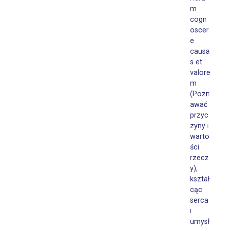
m
cogn
oscer
e
causa
s et
valore
m
(Pozn
awać
przyc
zyny i
warto
ści
rzecz
y),
kształ
cąc
serca
i
umysł