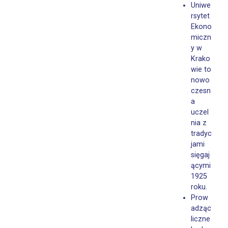
Uniwe
rsytet
Ekono
miczn
y w
Krako
wie to
nowo
czesn
a
uczel
nia z
tradyc
jami
sięgaj
ącymi
1925
roku.
Prow
adząc
liczne