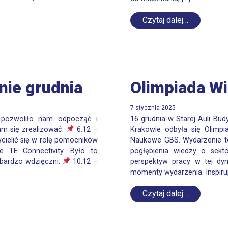
Czytaj dalej…
ie grudnia
Olimpiada W
7 stycznia 2025
o pozwoliło nam odpocząć i
16 grudnia w Starej Auli B
am się zrealizować:
6.12 –
Krakowie odbyła się Olimp
wcielić się w rolę pomocników
Naukowe GBS. Wydarzenie to
e TE Connectivity. Było to
pogłębienia wiedzy o sekt
 bardzo wdzięczni.
10.12 –
perspektyw pracy w tej dy
momenty wydarzenia: Inspiruj
Czytaj dalej…