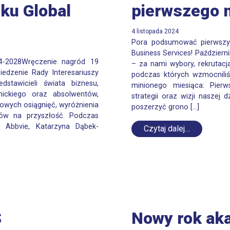
nku Global
pierwszego m
4 listopada 2024
Pora podsumować pierwszy 
Business Services! Paździer
4-2028Wręczenie nagród 19
– za nami wybory, rekrutacj
iedzenie Rady Interesariuszy
podczas których wzmocniliś
stawicieli świata biznesu,
minionego miesiąca: Pierw
ickiego oraz absolwentów,
strategii oraz wizji naszej 
owych osiągnięć, wyróżnienia
poszerzyć grono […]
nów na przyszłość. Podczas
m: Abbvie, Katarzyna Dąbek-
Czytaj dalej…
S
Nowy rok ak