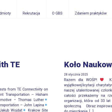
dmioty
Rekrutacja
O GBS
Zdaniem praktyków
th TE
Koło Naukow
28 stycznia 2025
Razem dla WOŚP!
Koł
wyjątkowej licytacji charyta
ests from TE Connectivity on
naszej utalentowanej członk
nt Transportation – Hisham
całości przekażemy na rze
motive – Thomas Luther
organizacji, która od 33 la
ansportation – John Lapina
społeczną. Obraz inspirowa
– Jakub Wojdat
Krakow Site
do mieszkania, […]