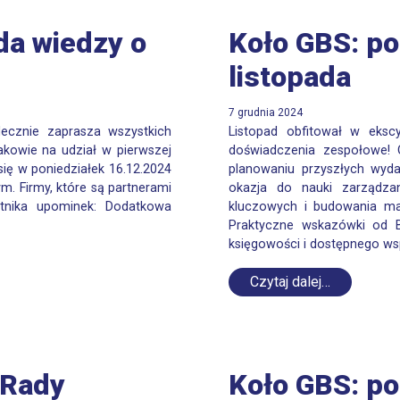
da wiedzy o
Koło GBS: p
listopada
7 grudnia 2024
ecznie zaprasza wszystkich
Listopad obfitował w eksc
kowie na udział w pierwszej
doświadczenia zespołowe! 
się w poniedziałek 16.12.2024
planowaniu przyszłych wyda
m. Firmy, które są partnerami
okazja do nauki zarządzan
stnika upominek: Dodatkowa
kluczowych i budowania mar
Praktyczne wskazówki od B
księgowości i dostępnego ws
Czytaj dalej…
 Rady
Koło GBS: p